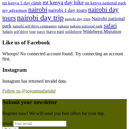
mt kenya day hike
mt kenya 1 day climb
mt kenya national park
nairobi day
nairobi
nairobi 1 day tours
my adventure
nairobi day trip
tours
Nairobi national
nairobi day trips
safari
park
nairobi self drive companies
nakuru
nakuru national park
tsavo east
Wildebeest Migration
Safaris
self drive
tour
tsavo
wildebeest
Like us of Facebook
Whoops! No connected account found. Try connecting an account
first.
Instagram
Instagram has returned invalid data.
Follow us @sojournsafarisltd
Submit your newsletter
Register now! We will send you best offers for your trip.
email