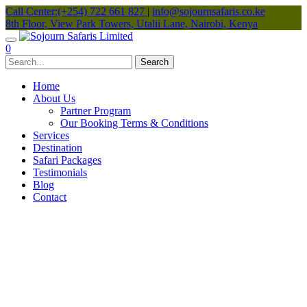
Call Center:(+254) 722 661 827
|
info@sojournsafaris.co.ke
8th Floor, View Park Towers, Utalii Lane, Nairobi, Kenya
0
Home
About Us
Partner Program
Our Booking Terms & Conditions
Services
Destination
Safari Packages
Testimonials
Blog
Contact