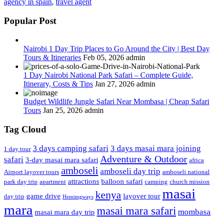
agency in spain
,
travel agent
Popular Post
Nairobi 1 Day Trip Places to Go Around the City | Best Day
Tours & Itineraries
Feb 05, 2026
admin
1 Day Nairobi National Park Safari – Complete Guide,
Itinerary, Costs & Tips
Jan 27, 2026
admin
Budget Wildlife Jungle Safari Near Mombasa | Cheap Safari
Tours
Jan 25, 2026
admin
Tag Cloud
3 days camping safari
3 days masai mara joining
1 day tour
Adventure & Outdoor
safari
3-day masai mara safari
africa
amboseli
amboseli day trip
Airport layover tours
amboseli national
attractions
balloon safari
park day trip
apartment
camping
church mission
masai
kenya
game drive
layover tour
day trip
Hemimgways
mara
masai mara safari
mombasa
masai mara day trip