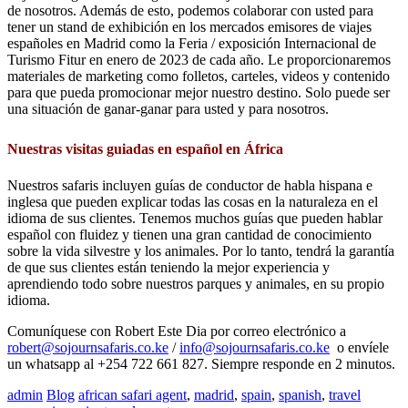
de nosotros. Además de esto, podemos colaborar con usted para
tener un stand de exhibición en los mercados emisores de viajes
españoles en Madrid como la Feria / exposición Internacional de
Turismo Fitur en enero de 2023 de cada año. Le proporcionaremos
materiales de marketing como folletos, carteles, videos y contenido
para que pueda promocionar mejor nuestro destino. Solo puede ser
una situación de ganar-ganar para usted y para nosotros.
Nuestras visitas guiadas en español en África
Nuestros safaris incluyen guías de conductor de habla hispana e
inglesa que pueden explicar todas las cosas en la naturaleza en el
idioma de sus clientes. Tenemos muchos guías que pueden hablar
español con fluidez y tienen una gran cantidad de conocimiento
sobre la vida silvestre y los animales. Por lo tanto, tendrá la garantía
de que sus clientes están teniendo la mejor experiencia y
aprendiendo todo sobre nuestros parques y animales, en su propio
idioma.
Comuníquese con Robert Este Dia por correo electrónico a
robert@sojournsafaris.co.ke
/
info@sojournsafaris.co.ke
o envíele
un whatsapp al +254 722 661 827. Siempre responde en 2 minutos.
admin
Blog
african safari agent
,
madrid
,
spain
,
spanish
,
travel